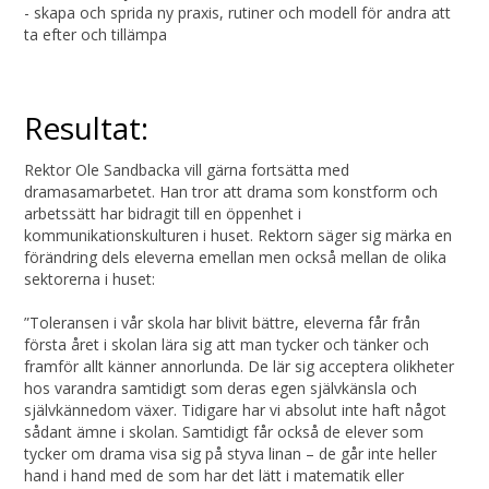
- skapa och sprida ny praxis, rutiner och modell för andra att
ta efter och tillämpa
Resultat:
Rektor Ole Sandbacka vill gärna fortsätta med
dramasamarbetet. Han tror att drama som konstform och
arbetssätt har bidragit till en öppenhet i
kommunikationskulturen i huset. Rektorn säger sig märka en
förändring dels eleverna emellan men också mellan de olika
sektorerna i huset:
”Toleransen i vår skola har blivit bättre, eleverna får från
första året i skolan lära sig att man tycker och tänker och
framför allt känner annorlunda. De lär sig acceptera olikheter
hos varandra samtidigt som deras egen självkänsla och
självkännedom växer. Tidigare har vi absolut inte haft något
sådant ämne i skolan. Samtidigt får också de elever som
tycker om drama visa sig på styva linan – de går inte heller
hand i hand med de som har det lätt i matematik eller