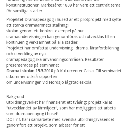
konstinstitutioner. Märkesåret 1809 har varit ett centralt tema
för samtliga stadier.
Projektet Dramapedagog i huset! är ett pilotprojekt med syfte
att stärka dramaämnets ställning i
skolan genom ett konkret exempel på hur
dramaundervisningen kan genomföras och utvecklas till en
kontinuerlig verksamhet på alla stadier.
Projektet har omfattat undervisning i drama, lärarfortbildning
och utveckling av nya
dramapedagogiska användningsområden. Resultaten
presenterades på seminariet
Drama i skolan 15.3.2010
på Kulturcenter Caisa. Till seminariet
utkommer också rapporten
om undervisningen vid Nordsjö lågstadieskola.
Bakgrund
Utbildningsverket har finansierat ett tvåårigt projekt kallat
"utvecklandet av lärmiljöer", som har möjliggjort att arbeta
som dramapedagog i huset!
DOT r.f. har i samarbete med svenska utbildningsväsendet
genomfört ett projekt, som arbetar för ett