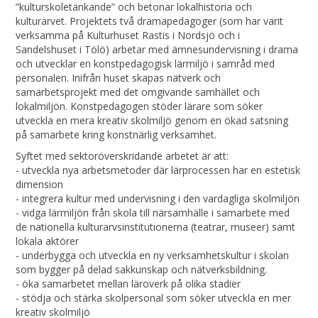
”kulturskoletänkande” och betonar lokalhistoria och
kulturarvet. Projektets två dramapedagoger (som har varit
verksamma på Kulturhuset Rastis i Nordsjö och i
Sandelshuset i Tölö) arbetar med ämnesundervisning i drama
och utvecklar en konstpedagogisk lärmiljö i samråd med
personalen. Inifrån huset skapas nätverk och
samarbetsprojekt med det omgivande samhället och
lokalmiljön. Konstpedagogen stöder lärare som söker
utveckla en mera kreativ skolmiljö genom en ökad satsning
på samarbete kring konstnärlig verksamhet.
Syftet med sektoröverskridande arbetet är att:
- utveckla nya arbetsmetoder där lärprocessen har en estetisk
dimension
- integrera kultur med undervisning i den vardagliga skolmiljön
- vidga lärmiljön från skola till närsamhälle i samarbete med
de nationella kulturarvsinstitutionerna (teatrar, museer) samt
lokala aktörer
- underbygga och utveckla en ny verksamhetskultur i skolan
som bygger på delad sakkunskap och nätverksbildning.
- öka samarbetet mellan läroverk på olika stadier
- stödja och stärka skolpersonal som söker utveckla en mer
kreativ skolmiljö