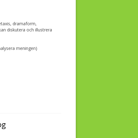
etaxis, dramaform,
 diskutera och illustrera
analysera meningen)
og