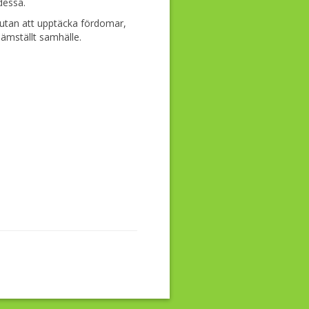
dessa.
l utan att upptäcka fördomar,
jämställt samhälle.