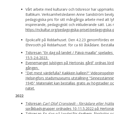
Vårt arbete med kulturarv och tidsresor har uppmärk
Baltikum. Verksamhetsledaren Anne Sandström bevilj
pedagogiska pris för sitt mångåriga arbete med att lyf
inspirerande, pedagogiskt och inkluderande sätt. Läs 
https://nckultur.org/pedagogiska-priset/pedagogiska-p
Epokcafé på Riddarhuset. Den 4.2.23 genomfördes en 
Ehnrooth på Riddarhuset. för ca 60 åskådare. Beställa
Tidsresan "En dag på landet / Päivä maalla" spelades 
15.5-2.6.2023.
Evenemanget Julstigen på Hertonäs gård” ordnas lörd
gången.
”Det mest värdefulla? Kaikkein kallein?" Videoinspelning
Helsingfors stadsmuseums utställning "Sinnesstämnin
1945" Materialet kan beställas gratis av högstadier o
nätet.
2022
Tidsresan
Carl Olof Cronstedt - förrädare eller hjält
språkbadsgrupper ordnades 10-11.5.2022 på Hertonä
Tidsresan
En dag på landet
för daghem, förskolor och