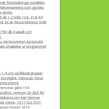
de föreställningar inställdes
videoinspelning som gjordes
v skolor.
 åk 1-2 hölls 13.8, 31.8-4.9
. En av dessa tidsresor hölls
e?
för åk 4 uppåt och
d.
ku Herttoniemen kartanolla
tala smakbitar ur programmet
k 1-4 och språkbadsgrupper
a bondgård. Tidsresan
Päivä
nna period.
ertonäs gård 15.8.
lsingfors centrum 26-28.8 för
ilmbitarna om Karl Herman
unds minne, 13.11 hos DOT.
arnen hösten 2019.