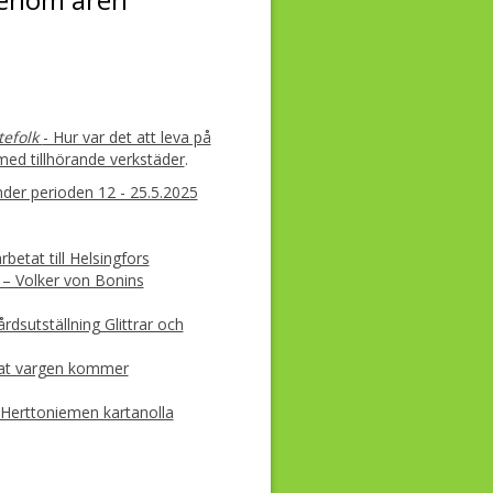
tefolk
- Hur var det att leva på
med tillhörande verkstäder
.
nder perioden 12 - 25.5.2025
betat till Helsingfors
 – Volker von Bonins
dsutställning Glittrar och
mat vargen kommer
 Herttoniemen kartanolla