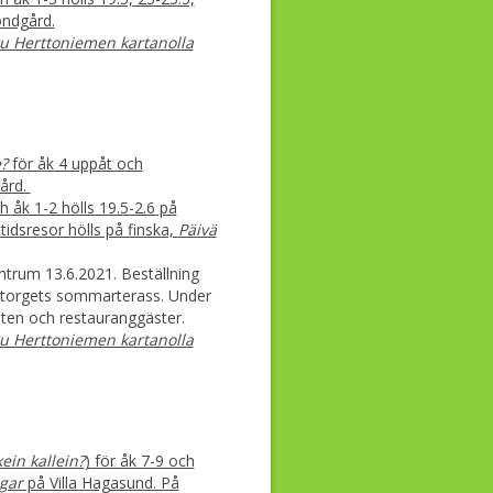
ondgård.
ku Herttoniemen kartanolla
e?
för åk 4 uppåt och
ård.
 åk 1-2 hölls 19.5-2.6 på
idsresor hölls på finska,
Päivä
ntrum 13.6.2021. Beställning
rntorgets sommarterass. Under
heten och restauranggäster.
ku Herttoniemen kartanolla
ein kallein?
) för åk 7-9 och
gar
på Villa Hagasund. På