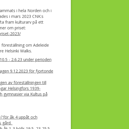
sammats i hela Norden och i
ades i mars 2023 CNK:s
ta fram kulturarv på ett
mer om priset:
riset-2023/
föreställning om Adeleide
re Helsinki Walks.
10.5 - 2.6.23 under perioden
agen 9.12.2023 för fjortonde
en av föreställningen till
gar Helsingfors 1939-
ch gymnasier via Kultus på
e?
för åk 4 uppåt och
s gård.
 åk 1-3 hölls 19.5, 23-25.5,