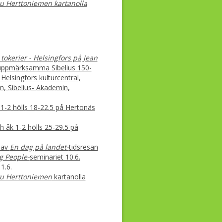
ku Herttoniemen kartanolla
 tokerier - Helsingfors på Jean
t uppmärksamma Sibelius 150-
elsingfors kulturcentral,
, Sibelius- Akademin,
1-2 hölls 18-22.5 på Hertonäs
 åk 1-2 hölls 25-29.5 på
 av
En dag på landet-
tidsresan
 People-
seminariet 10.6.
1.6.
lku Herttoniemen
kartanolla