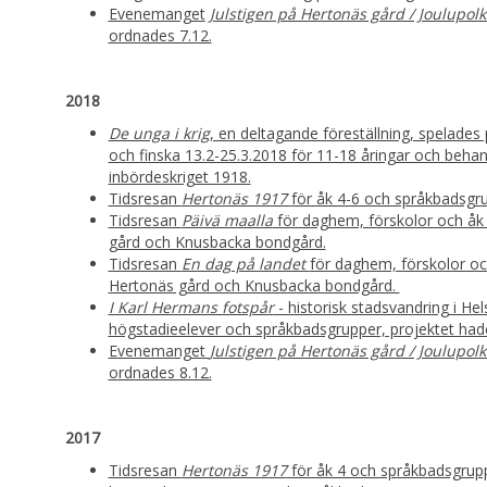
Evenemanget
Julstigen på Hertonäs gård / Joulupol
ordnades 7.12.
2018
De unga i krig
, en deltagande föreställning, spelades
och finska 13.2-25.3.2018 för 11-18 åringar och beha
inbördeskriget 1918.
Tidsresan
Hertonäs 1917​
för ​åk 4-6 och språkbadsgru
Tidsresan
Päivä maalla
för daghem, förskolor och åk 
gård och Knusbacka bondgård.
Tidsresan
En dag på landet
för daghem, förskolor och
Hertonäs gård och Knusbacka bondgård.
I Karl Hermans fotspår
- historisk stadsvandring i He
högstadieelever och språkbadsgrupper, projektet had
Evenemanget
Julstigen på Hertonäs gård / Joulupol
ordnades 8.12.
2017
Tidsresan
Hertonäs 1917​
för ​åk 4 och språkbadsgrupp