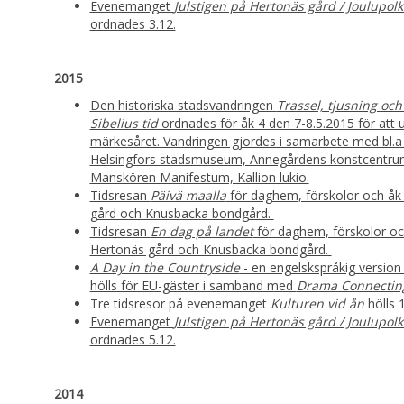
Evenemanget
Julstigen på Hertonäs gård / Joulupol
ordnades 3.12.
2015
Den historiska stadsvandringen
Trassel, tjusning och
Sibelius tid
ordnades för åk 4 den 7-8.5.2015 för at
märkesåret. Vandringen gjordes i samarbete med bl.a H
Helsingfors stadsmuseum, Annegårdens konstcentrum
Manskören Manifestum, Kallion lukio.
Tidsresan
Päivä maalla
för daghem, förskolor och åk 
gård och Knusbacka bondgård.
Tidsresan
En dag på landet
för daghem, förskolor och
Hertonäs gård och Knusbacka bondgård.
A Day in the Countryside
- en engelskspråkig version
hölls för EU-gäster i samband med
Drama Connecting
Tre tidsresor på evenemanget
Kulturen vid ån
hölls 1
Evenemanget
Julstigen på Hertonäs gård / Joulupo
ordnades 5.12.
2014