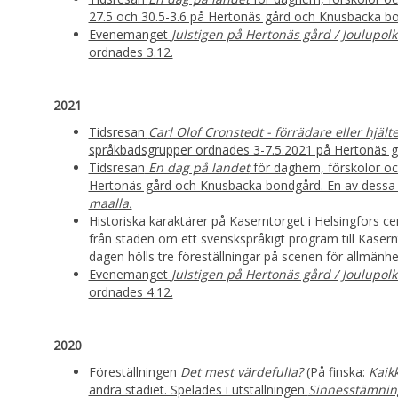
27.5 och 30.5-3.6 på Hertonäs gård och Knusbacka b
Evenemanget
Julstigen på Hertonäs gård / Joulupol
ordnades 3.12.
2021
Tidsresan
Carl Olof Cronstedt - förrädare eller hjält
språkbadsgrupper ordnades 3-7.5.2021 på Hertonäs g
Tidsresan
En dag på landet
för daghem, förskolor och
Hertonäs gård och Knusbacka bondgård. En av dessa t
maalla.
Historiska karaktärer på Kaserntorget i Helsingfors ce
från staden om ett svenskspråkigt program till Kase
dagen hölls tre föreställningar på scenen för allmän
Evenemanget
Julstigen på Hertonäs gård / Joulupol
ordnades 4.12.
2020
Föreställningen
Det mest värdefulla?
(På finska:
Kaikk
andra stadiet. Spelades i utställningen
Sinnesstämnin