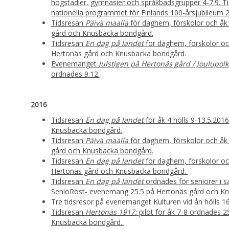
högstadier, gymnasier och språkbadsgrupper 4-7.9. Ti
nationella programmet för Finlands 100-årsjubileum 
Tidsresan
Päivä maalla
för daghem, förskolor och åk 
gård och Knusbacka bondgård.
Tidsresan
En dag på landet
för daghem, förskolor och
Hertonäs gård och Knusbacka bondgård.
Evenemanget
Julstigen på Hertonäs gård / Joulupol
ordnades 9.12.
2016
Tidsresan
En dag på landet
för åk 4 hölls 9-13.5.20
Knusbacka bondgård.
Tidsresan
Päivä maalla
för daghem, förskolor och åk 
gård och Knusbacka bondgård.
Tidsresan
En dag på landet
för daghem, förskolor och
Hertonäs gård och Knusbacka bondgård.
Tidsresan
En dag på landet
ordnades för seniorer i
SenioRöst- evenemang 25.5 på Hertonäs gård och K
Tre tidsresor på evenemanget Kulturen vid ån hölls 16
Tidsresan
Hertonäs 1917:
pilot för åk 7-8 ordnades 
Knusbacka bondgård.