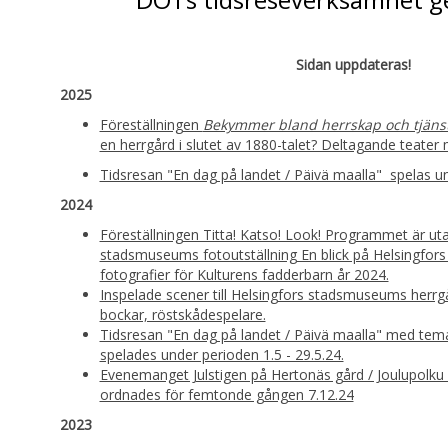
Sidan uppdateras!
2025
Föreställningen
Bekymmer bland herrskap och tjäns
en herrgård i slutet av 1880-talet? Deltagande teater 
Tidsresan "En dag på landet / Päivä maalla" spelas u
2024
Föreställningen Titta! Katso! Look! Programmet är utar
stadsmuseums fotoutställning En blick på Helsingfors
fotografier för Kulturens fadderbarn år 2024.
Inspelade scener till Helsingfors stadsmuseums herrgår
bockar, röstskådespelare.
Tidsresan "En dag på landet / Päivä maalla" med te
spelades under perioden 1.5 - 29.5.24.
Evenemanget Julstigen på Hertonäs gård / Joulupolku
ordnades för femtonde gången 7.12.24
2023