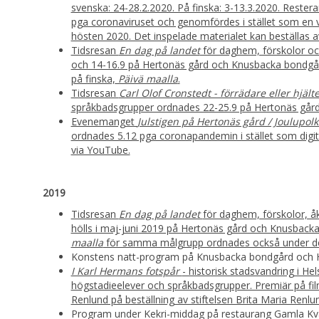
svenska: 24-28.2.2020. På finska: 3-13.3.2020. Resteran
pga coronaviruset och genomfördes i stället som en 
hösten 2020. Det inspelade materialet kan beställas a
Tidsresan
En dag på landet
för daghem, förskolor och
och 14-16.9 på Hertonäs gård och Knusbacka bondgård
på finska,
Päivä maalla
.
Tidsresan
Carl Olof Cronstedt - förrädare eller hjält
språkbadsgrupper ordnades 22-25.9 på Hertonäs går
Evenemanget
Julstigen på Hertonäs gård / Joulupol
ordnades 5.12 pga coronapandemin i stället som digi
via YouTube.
2019
Tidsresan
En dag på landet
för daghem, förskolor, å
hölls i maj-juni 2019 på Hertonäs gård och Knusback
maalla
för samma målgrupp ordnades också under de
Konstens natt-program på Knusbacka bondgård och H
I Karl Hermans fotspår
- historisk stadsvandring i He
högstadieelever och språkbadsgrupper. Premiär på f
Renlund på beställning av stiftelsen Brita Maria Renl
Program under Kekri-middag på restaurang Gamla Kv