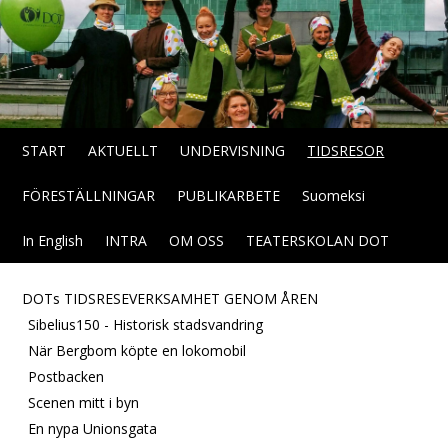
START
AKTUELLT
UNDERVISNING
TIDSRESOR
FÖRESTÄLLNINGAR
PUBLIKARBETE
Suomeksi
In English
INTRA
OM OSS
TEATERSKOLAN DOT
DOTs TIDSRESEVERKSAMHET GENOM ÅREN
Sibelius150 - Historisk stadsvandring
När Bergbom köpte en lokomobil
Postbacken
Scenen mitt i byn
En nypa Unionsgata