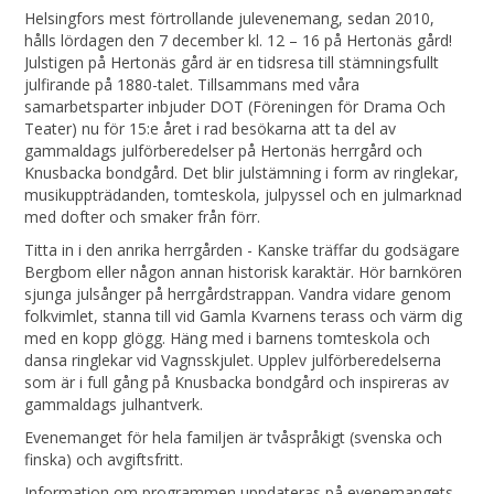
Helsingfors mest förtrollande julevenemang, sedan 2010,
hålls lördagen den 7 december kl. 12 – 16 på Hertonäs gård!
Julstigen på Hertonäs gård är en tidsresa till stämningsfullt
julfirande på 1880-talet. Tillsammans med våra
samarbetsparter inbjuder DOT (Föreningen för Drama Och
Teater) nu för 15:e året i rad besökarna att ta del av
gammaldags julförberedelser på Hertonäs herrgård och
Knusbacka bondgård. Det blir julstämning i form av ringlekar,
musikuppträdanden, tomteskola, julpyssel och en julmarknad
med dofter och smaker från förr.
Titta in i den anrika herrgården - Kanske träffar du godsägare
Bergbom eller någon annan historisk karaktär. Hör barnkören
sjunga julsånger på herrgårdstrappan. Vandra vidare genom
folkvimlet, stanna till vid Gamla Kvarnens terass och värm dig
med en kopp glögg. Häng med i barnens tomteskola och
dansa ringlekar vid Vagnsskjulet. Upplev julförberedelserna
som är i full gång på Knusbacka bondgård och inspireras av
gammaldags julhantverk.
Evenemanget för hela familjen är tvåspråkigt (svenska och
finska) och avgiftsfritt.
Information om programmen uppdateras på evenemangets