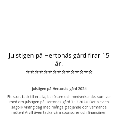
Julstigen på Hertonäs gård firar 15
år!
⭐️⭐️⭐️⭐️⭐️⭐️⭐️⭐️⭐️⭐️⭐️⭐️⭐️⭐️⭐️
Julstigen på Hertonäs gård 2024
Ett stort tack till er alla, besökare och medverkande, som var
med om Julstigen på Hertonäs gård 7.12.2024! Det blev en
sagolik vintrig dag med många glädjande och värmande
möten! Vi vill även tacka våra sponsorer och finansiärer!