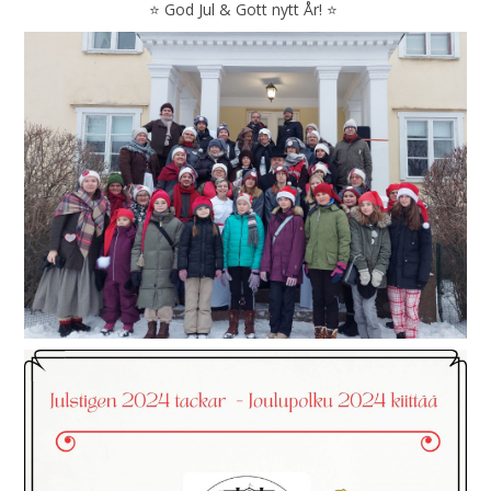
⭐️ God Jul & Gott nytt År! ⭐️