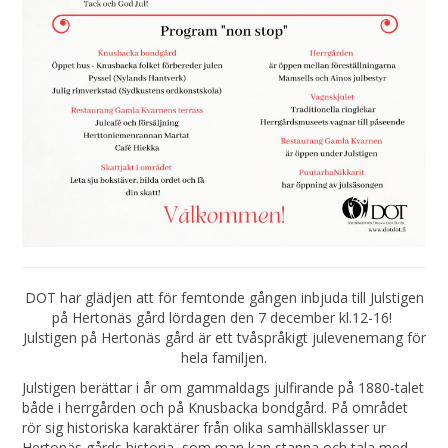
DOT har glädjen att för femtonde gången inbjuda till Julstigen
på Hertonäs gård lördagen den 7 december kl.12-16!
Julstigen på Hertonäs gård är ett tvåspråkigt julevenemang för
hela familjen.
Julstigen berättar i år om gammaldags julfirande på 1880-talet
både i herrgården och på Knusbacka bondgård. På området
rör sig historiska karaktärer från olika samhällsklasser ur
Hertonäs gårds historia, som man kan stanna och tala med.