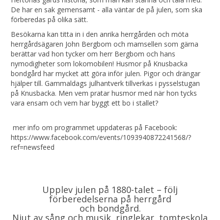
De har en sak gemensamt - alla väntar de på julen, som ska
förberedas på olika sätt.
Besökarna kan titta in i den anrika herrgården och möta
herrgårdsägaren John Bergbom och mamsellen som gärna
berättar vad hon tycker om herr Bergbom och hans
nymodigheter som lokomobilen! Husmor på Knusbacka
bondgård har mycket att göra inför julen. Pigor och drängar
hjälper till. Gammaldags julhantverk tillverkas i pysselstugan
på Knusbacka. Men vem pratar husmor med när hon tycks
vara ensam och vem har byggt ett bo i stallet?
mer info om programmet uppdateras på Facebook:
https://www.facebook.com/events/1093940872241568/?
ref=newsfeed
Upplev julen på 1880-talet – följ
förberedelserna på herrgård
och bondgård.
Njut av sång och musik, ringlekar, tomteskola