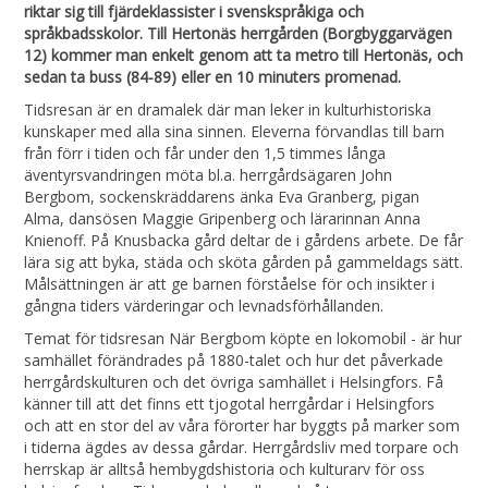
riktar sig till fjärdeklassister i svenskspråkiga och
språkbadsskolor. Till Hertonäs herrgården (Borgbyggarvägen
12) kommer man enkelt genom att ta metro till Hertonäs, och
sedan ta buss (84-89) eller en 10 minuters promenad.
Tidsresan är en dramalek där man leker in kulturhistoriska
kunskaper med alla sina sinnen. Eleverna förvandlas till barn
från förr i tiden och får under den 1,5 timmes långa
äventyrsvandringen möta bl.a. herrgårdsägaren John
Bergbom, sockenskräddarens änka Eva Granberg, pigan
Alma, dansösen Maggie Gripenberg och lärarinnan Anna
Knienoff. På Knusbacka gård deltar de i gårdens arbete. De får
lära sig att byka, städa och sköta gården på gammeldags sätt.
Målsättningen är att ge barnen förståelse för och insikter i
gångna tiders värderingar och levnadsförhållanden.
Temat för tidsresan När Bergbom köpte en lokomobil - är hur
samhället förändrades på 1880-talet och hur det påverkade
herrgårdskulturen och det övriga samhället i Helsingfors. Få
känner till att det finns ett tjogotal herrgårdar i Helsingfors
och att en stor del av våra förorter har byggts på marker som
i tiderna ägdes av dessa gårdar. Herrgårdsliv med torpare och
herrskap är alltså hembygdshistoria och kulturarv för oss