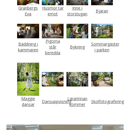
Granbergs
Husmor tar
Inne i
Bjäran
Eva
emot
storstugan
Pigorna
Bäddning i
Sommargäster
står
Bykning
kammaren
i parken
beredda
Maggie
Lärarinnan
Dansuppvisning
Skolfotografering
dansar
kommer