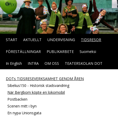
START
AKTUELLT
UNDERVISNING
TIDSRESOR
FÖRESTÄLLNINGAR
PUBLIKARBETE
Suomeksi
In English
INTRA
OM OSS
TEATERSKOLAN DOT
DOTs TIDSRESEVERKSAMHET GENOM ÅREN
Sibelius150 - Historisk stadsvandring
När Bergbom köpte en lokomobil
Postbacken
Scenen mitt i byn
En nypa Unionsgata